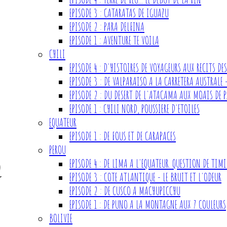
EPISODE 3 : CATARATAS DE IGUAZU
EPISODE 2 : PARA DELFINA
EPISODE 1 : AVENTURE TE VOILA
CHILI
EPISODE 4 : D'HISTOIRES DE VOYAGEURS AUX RECITS D
EPISODE 3 : DE VALPARAISO A LA CARRETERA AUSTRALE 
EPISODE 2 : DU DESERT DE L'ATACAMA AUX MOAIS DE P
EPISODE 1 : CHILI NORD, POUSSIERE D'ETOILES
EQUATEUR
EPISODE 1 : DE FOUS ET DE CARAPACES
PEROU
EPISODE 4 : DE LIMA A L'EQUATEUR. QUESTION DE TIM
EPISODE 3 : COTE ATLANTIQUE - LE BRUIT ET L'ODEUR
EPISODE 2 : DE CUSCO A MACHUPICCHU
EPISODE 1 : DE PUNO A LA MONTAGNE AUX 7 COULEURS
BOLIVIE