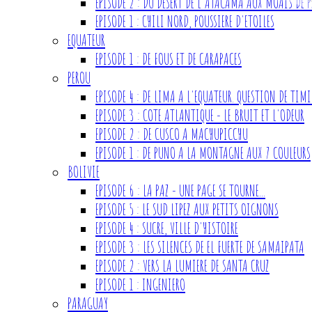
EPISODE 2 : DU DESERT DE L'ATACAMA AUX MOAIS DE P
EPISODE 1 : CHILI NORD, POUSSIERE D'ETOILES
EQUATEUR
EPISODE 1 : DE FOUS ET DE CARAPACES
PEROU
EPISODE 4 : DE LIMA A L'EQUATEUR. QUESTION DE TIM
EPISODE 3 : COTE ATLANTIQUE - LE BRUIT ET L'ODEUR
EPISODE 2 : DE CUSCO A MACHUPICCHU
EPISODE 1 : DE PUNO A LA MONTAGNE AUX 7 COULEURS
BOLIVIE
EPISODE 6 : LA PAZ - UNE PAGE SE TOURNE...
EPISODE 5 : LE SUD LIPEZ AUX PETITS OIGNONS
EPISODE 4 : SUCRE, VILLE D'HISTOIRE
EPISODE 3 : LES SILENCES DE EL FUERTE DE SAMAIPATA
EPISODE 2 : VERS LA LUMIERE DE SANTA CRUZ
EPISODE 1 : INGENIERO
PARAGUAY