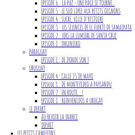
EPISODE 6 : LA PAZ - UNE PAGE SE TOURNE...
EPISODE 5 : LE SUD LIPEZ AUX PETITS OIGNONS
EPISODE 4 : SUCRE, VILLE D'HISTOIRE
EPISODE 3 : LES SILENCES DE EL FUERTE DE SAMAIPATA
EPISODE 2 : VERS LA LUMIERE DE SANTA CRUZ
EPISODE 1 : INGENIERO
PARAGUAY
EPISODE 1 : DE DONDE SON ?
URUGUAY
EPISODE 4 : CALLE 25 DE MAYO
Episode 3 : DE MONTEVIDEO A PAYSANDU
EPISODE 2 : EN ROUTE... !
EPISODE 1 : BIENVENIDOS A URUGAY
LE DEPART
AU REVOIR LA FRANCE
DEPART
LES PETITS CAMELEONS