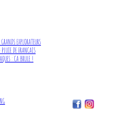
ES GRANDS EXPLORATEURS
- PLUIE DE FRANCAIS
AQUES : CA BRULE !
ING