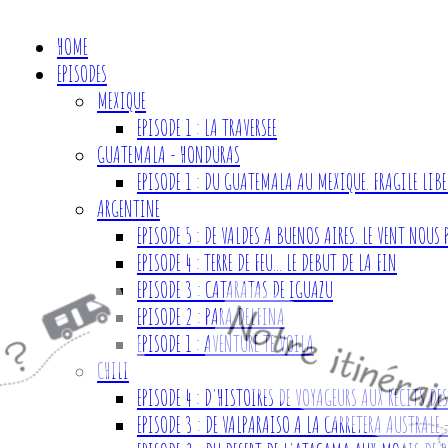
HOME
EPISODES
MEXIQUE
EPISODE 1 : LA TRAVERSEE
GUATEMALA - HONDURAS
EPISODE 1 : DU GUATEMALA AU MEXIQUE. FRAGILE LIBE
ARGENTINE
EPISODE 5 : DE VALDES A BUENOS AIRES. LE VENT NOUS 
EPISODE 4 : TERRE DE FEU... LE DEBUT DE LA FIN
EPISODE 3 : CATARATAS DE IGUAZU
EPISODE 2 : PARA DELFINA
EPISODE 1 : AVENTURE TE VOILA
CHILI
EPISODE 4 : D'HISTOIRES DE VOYAGEURS AUX RECITS D
EPISODE 3 : DE VALPARAISO A LA CARRETERA AUSTRALE 