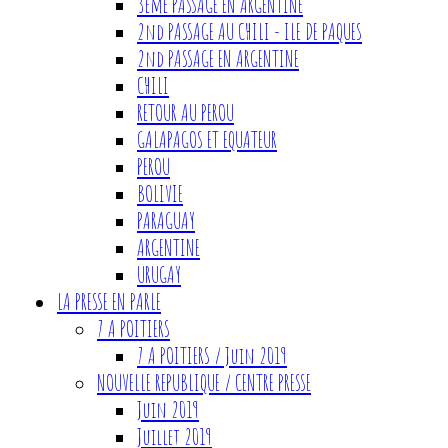
3eme PASSAGE EN ARGENTINE
2nd PASSAGE AU CHILI - ILE DE PAQUES
2nd PASSAGE EN ARGENTINE
CHILI
RETOUR AU PEROU
GALAPAGOS ET EQUATEUR
PEROU
BOLIVIE
PARAGUAY
ARGENTINE
URUGAY
LA PRESSE EN PARLE
7 A POITIERS
7 A POITIERS / Juin 2019
NOUVELLE REPUBLIQUE / CENTRE PRESSE
Juin 2019
Juillet 2019