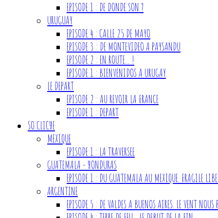
EPISODE 1 : DE DONDE SON ?
URUGUAY
EPISODE 4 : CALLE 25 DE MAYO
EPISODE 3 : DE MONTEVIDEO A PAYSANDU
EPISODE 2 : EN ROUTE... !
EPISODE 1 : BIENVENIDOS A URUGAY
LE DEPART
EPISODE 2 : AU REVOIR LA FRANCE
EPISODE 1 : DEPART
SO CLICHE
MEXIQUE
EPISODE 1 : LA TRAVERSEE
GUATEMALA - HONDURAS
EPISODE 1 : DU GUATEMALA AU MEXIQUE. FRAGILE LIBE
ARGENTINE
EPISODE 5 : DE VALDES A BUENOS AIRES. LE VENT NOUS 
EPISODE 4 : TERRE DE FEU... LE DEBUT DE LA FIN