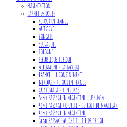
PRESENTATION
CARNET DE ROUTE
RETOUR EN FRANCE
AUTRICHE
HONGRIE
SLOVAQUIE
POLOGNE
REPUBLIQUE TCHEQUE
ALLEMAGNE - LA BAVIERE
FRANCE - LE CONFINEMENT
MEXIQUE - RETOUR EN FRANCE
GUATEMALA - HONDURAS
5eme PASSAGE EN ARGENTINE - USHUAIA
4eme PASSAGE AU CHILI - DETROIT DE MAGELLAN
4eme PASSAGE EN ARGENTINE
3eme PASSAGE AU CHILI - ILE DE CHILOE